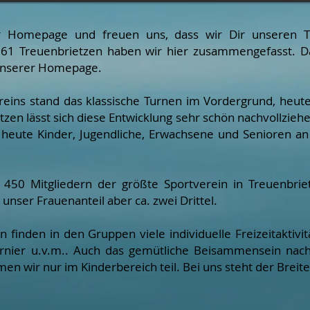
 Homepage und freuen uns, dass wir Dir unseren Tur
1 Treuenbrietzen haben wir hier zusammengefasst. Da
f unserer Homepage.
reins stand das klassische Turnen im Vordergrund, heute
zen lässt sich diese Entwicklung sehr schön nachvollzie
ch heute Kinder, Jugendliche, Erwachsene und Senioren a
 450 Mitgliedern der größte Sportverein in Treuenbrie
unser Frauenanteil aber ca. zwei Drittel.
n finden in den Gruppen viele individuelle Freizeitaktiv
turnier u.v.m.. Auch das gemütliche Beisammensein nac
n wir nur im Kinderbereich teil. Bei uns steht der Breit